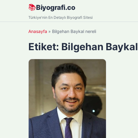
Skip
📚
Biyografi.co
to
Türkiye'nin En Detaylı Biyografi Sitesi
content
Anasayfa
»
Bilgehan Baykal nereli
Etiket:
Bilgehan Baykal