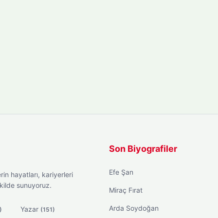
Son Biyografiler
Efe Şan
in hayatları, kariyerleri
ekilde sunuyoruz.
Miraç Fırat
Arda Soydoğan
Yazar
)
(151)