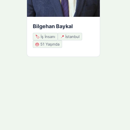
Bilgehan Baykal
🏷️
İş İnsanı
📍
İstanbul
🎂
51 Yaşında