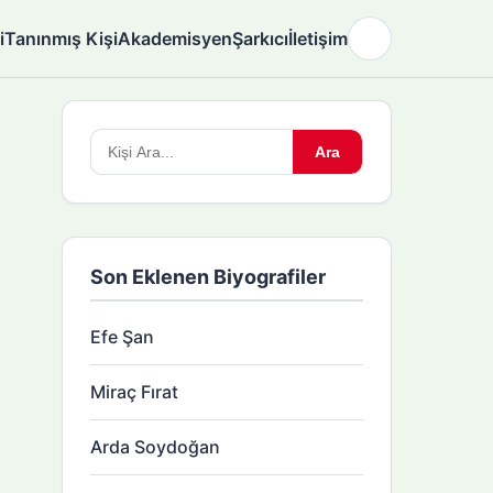
i
Tanınmış Kişi
Akademisyen
Şarkıcı
İletişim
🌙
Arama
Ara
yapın:
Son Eklenen Biyografiler
Efe Şan
Miraç Fırat
Arda Soydoğan