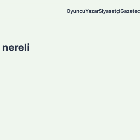
Oyuncu
Yazar
Siyasetçi
Gazetec
 nereli