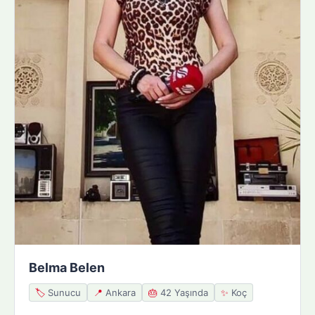
Belma Belen
🏷️
Sunucu
📍
Ankara
🎂
42 Yaşında
✨
Koç