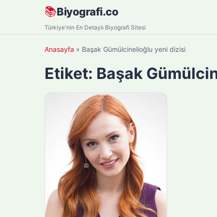
Skip
📚
Biyografi.co
to
Türkiye'nin En Detaylı Biyografi Sitesi
content
Anasayfa
»
Başak Gümülcinelioğlu yeni dizisi
Etiket:
Başak Gümülcine