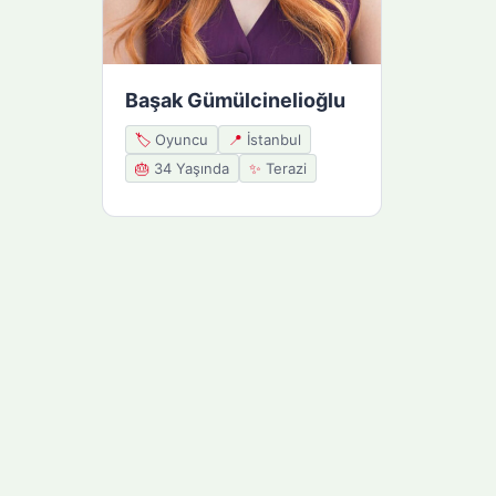
Başak Gümülcinelioğlu
🏷️
Oyuncu
📍
İstanbul
🎂
34 Yaşında
✨
Terazi