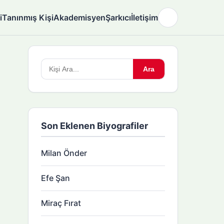
i
Tanınmış Kişi
Akademisyen
Şarkıcı
İletişim
🌙
Arama
Ara
yapın:
Son Eklenen Biyografiler
Milan Önder
Efe Şan
Miraç Fırat