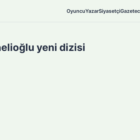
Oyuncu
Yazar
Siyasetçi
Gazetec
lioğlu yeni dizisi