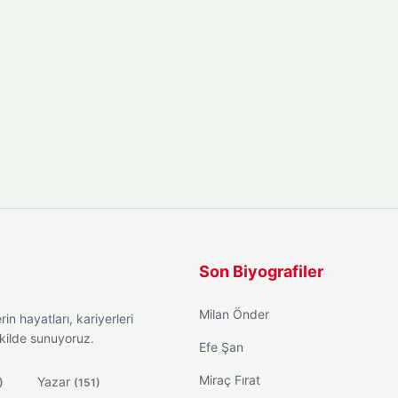
Son Biyografiler
Milan Önder
in hayatları, kariyerleri
ekilde sunuyoruz.
Efe Şan
Miraç Fırat
Yazar
)
(151)