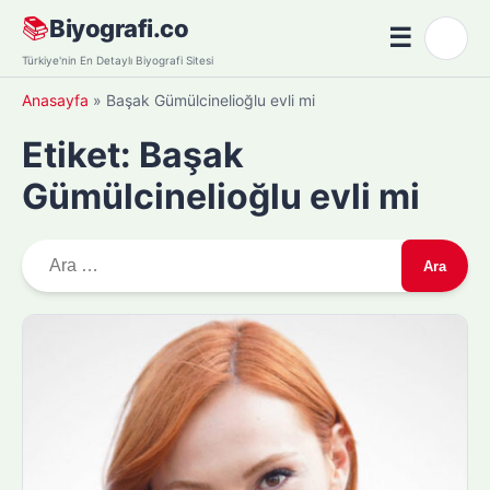
Skip
📚
Biyografi.co
☰
🌙
to
Menü
Türkiye'nin En Detaylı Biyografi Sitesi
content
Anasayfa
»
Başak Gümülcinelioğlu evli mi
Etiket:
Başak
Gümülcinelioğlu evli mi
A
r
a
m
a
: