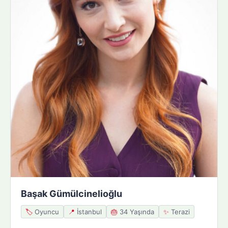
Başak Gümülcinelioğlu
🏷️
Oyuncu
📍
İstanbul
🎂
34 Yaşında
✨
Terazi