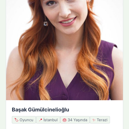
Başak Gümülcinelioğlu
🏷️
Oyuncu
📍
İstanbul
🎂
34 Yaşında
✨
Terazi