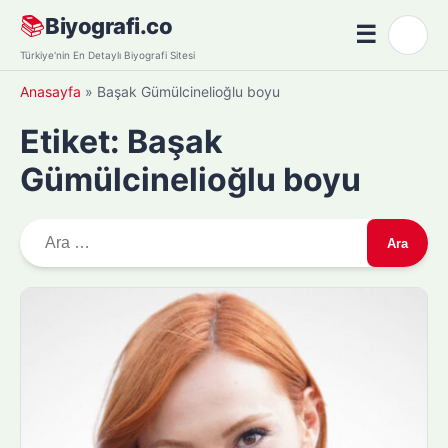
Skip
📚
Biyografi.co
☰
🌙
to
Menü
Türkiye'nin En Detaylı Biyografi Sitesi
content
Anasayfa
»
Başak Gümülcinelioğlu boyu
Etiket:
Başak
Gümülcinelioğlu boyu
A
r
a
m
a
: