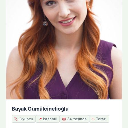
Başak Gümülcinelioğlu
🏷️
Oyuncu
📍
İstanbul
🎂
34 Yaşında
✨
Terazi