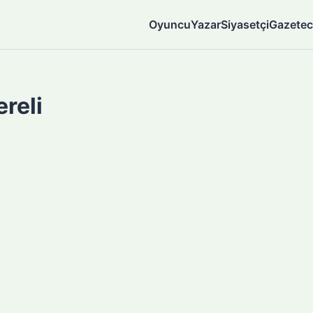
Oyuncu
Yazar
Siyasetçi
Gazetec
reli