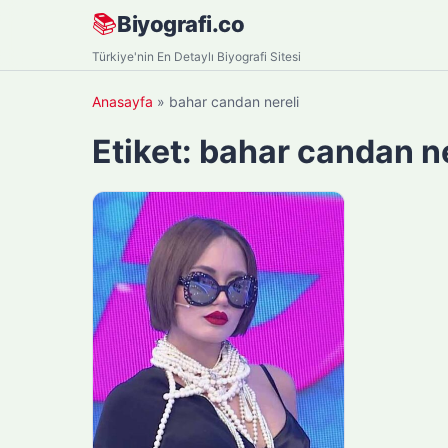
Skip
📚
Biyografi.co
to
Türkiye'nin En Detaylı Biyografi Sitesi
content
Anasayfa
»
bahar candan nereli
Etiket:
bahar candan ne