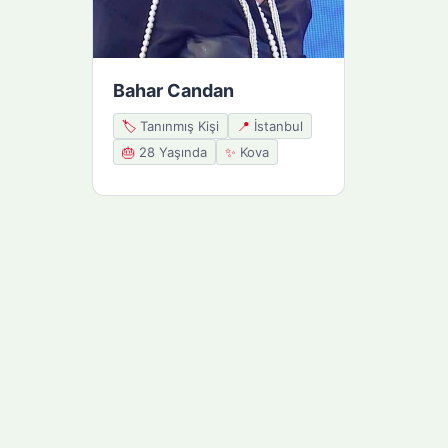
Bahar Candan
🏷️
Tanınmış Kişi
📍
İstanbul
🎂
28 Yaşında
✨
Kova