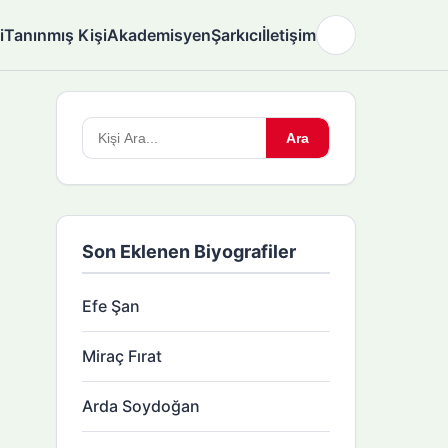
i
Tanınmış Kişi
Akademisyen
Şarkıcı
İletişim
🌙
Arama
Ara
yapın:
Son Eklenen Biyografiler
Efe Şan
Miraç Fırat
Arda Soydoğan