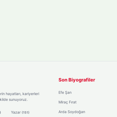
Son Biyografiler
Efe Şan
in hayatları, kariyerleri
ekilde sunuyoruz.
Miraç Fırat
Arda Soydoğan
Yazar
)
(151)