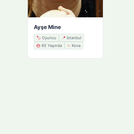
Ayşe Mine
🏷️
Oyuncu
📍
İstanbul
🎂
65 Yaşında
✨
Kova