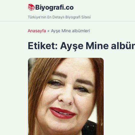
Skip
📚
Biyografi.co
to
Türkiye'nin En Detaylı Biyografi Sitesi
content
Anasayfa
»
Ayşe Mine albümleri
Etiket:
Ayşe Mine albü