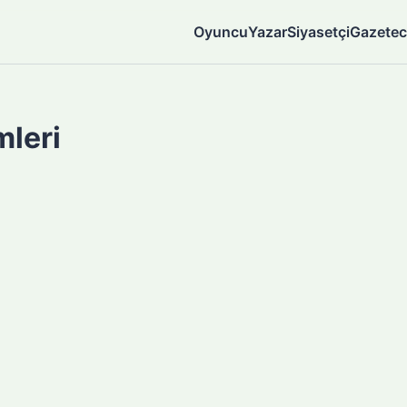
Oyuncu
Yazar
Siyasetçi
Gazetec
mleri