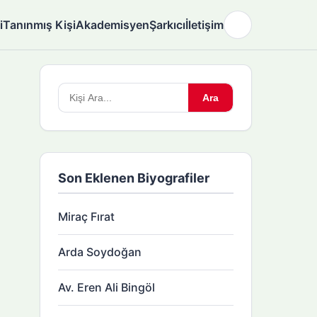
i
Tanınmış Kişi
Akademisyen
Şarkıcı
İletişim
🌙
Arama
Ara
yapın:
Son Eklenen Biyografiler
Miraç Fırat
Arda Soydoğan
Av. Eren Ali Bingöl