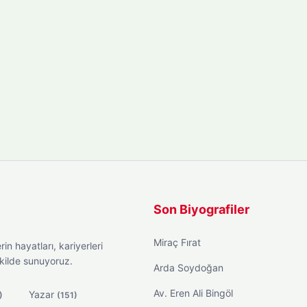
Son Biyografiler
Miraç Fırat
in hayatları, kariyerleri
ekilde sunuyoruz.
Arda Soydoğan
Av. Eren Ali Bingöl
Yazar
)
(151)