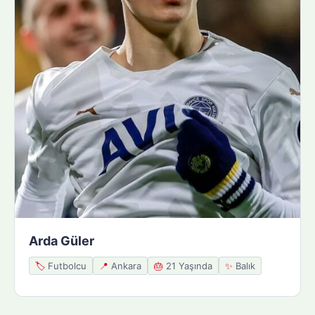
Arda Güler
🏷️
Futbolcu
📍
Ankara
🎂
21 Yaşında
✨
Balık