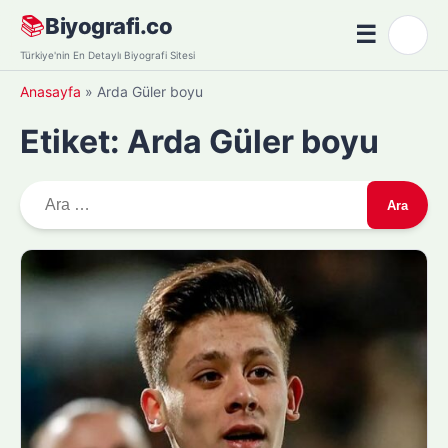
Skip
📚
Biyografi.co
☰
🌙
to
Menü
Türkiye'nin En Detaylı Biyografi Sitesi
content
Anasayfa
»
Arda Güler boyu
Etiket:
Arda Güler boyu
A
r
a
m
a
: