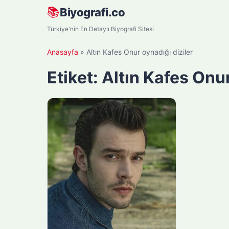
Skip
📚
Biyografi.co
to
Türkiye'nin En Detaylı Biyografi Sitesi
content
Anasayfa
»
Altın Kafes Onur oynadığı diziler
Etiket:
Altın Kafes Onur