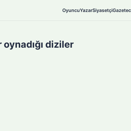
Oyuncu
Yazar
Siyasetçi
Gazetec
 oynadığı diziler