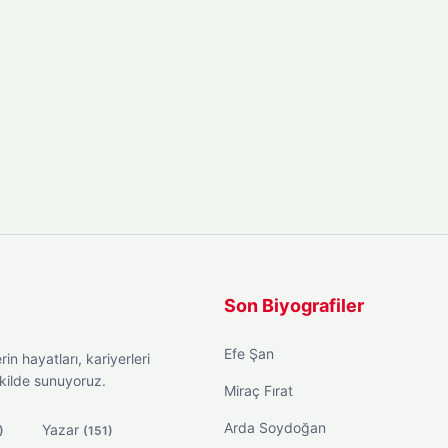
Son Biyografiler
Efe Şan
in hayatları, kariyerleri
ekilde sunuyoruz.
Miraç Fırat
Arda Soydoğan
Yazar
)
(151)