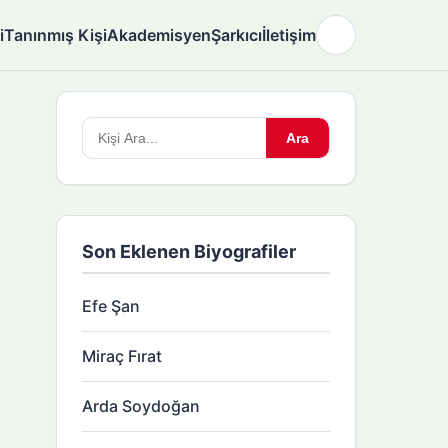
i
Tanınmış Kişi
Akademisyen
Şarkıcı
İletişim
🌙
Arama
Ara
yapın:
Son Eklenen Biyografiler
Efe Şan
Miraç Fırat
Arda Soydoğan