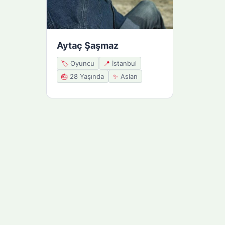
Aytaç Şaşmaz
🏷️
Oyuncu
📍
İstanbul
🎂
28 Yaşında
✨
Aslan