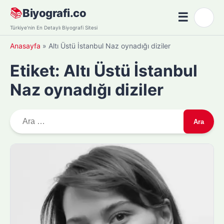
Skip
📚
Biyografi.co
☰
🌙
to
Menü
Türkiye'nin En Detaylı Biyografi Sitesi
content
Anasayfa
»
Altı Üstü İstanbul Naz oynadığı diziler
Etiket:
Altı Üstü İstanbul
Naz oynadığı diziler
A
r
a
m
a
: