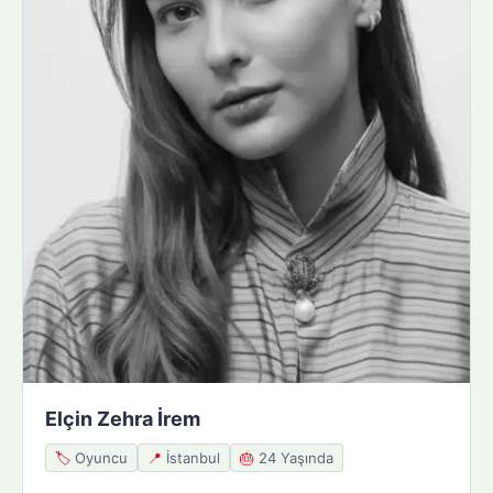
Elçin Zehra İrem
🏷️
Oyuncu
📍
İstanbul
🎂
24 Yaşında