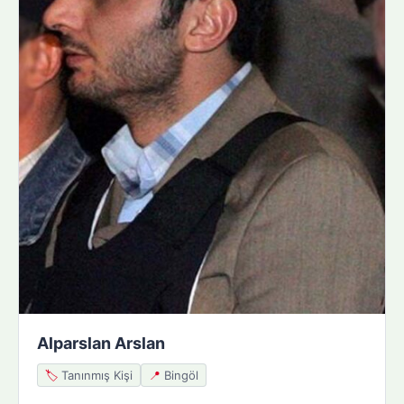
Alparslan Arslan
🏷️
Tanınmış Kişi
📍
Bingöl