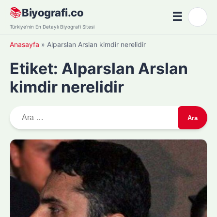
Skip
📚
Biyografi.co
☰
🌙
to
Menü
Türkiye'nin En Detaylı Biyografi Sitesi
content
Anasayfa
»
Alparslan Arslan kimdir nerelidir
Etiket:
Alparslan Arslan
kimdir nerelidir
A
r
a
m
a
: