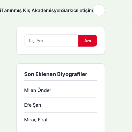
i
Tanınmış Kişi
Akademisyen
Şarkıcı
İletişim
🌙
Arama
Ara
yapın:
Son Eklenen Biyografiler
Milan Önder
Efe Şan
Miraç Fırat