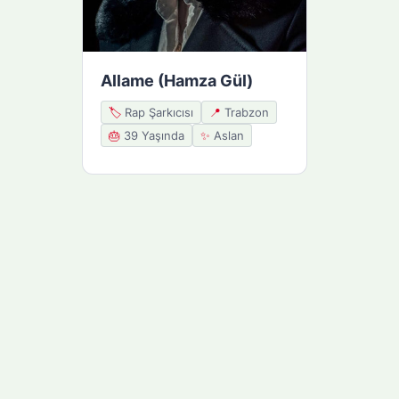
Allame (Hamza Gül)
🏷️
Rap Şarkıcısı
📍
Trabzon
🎂
39 Yaşında
✨
Aslan