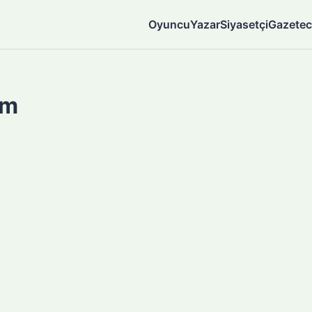
Oyuncu
Yazar
Siyasetçi
Gazetec
am