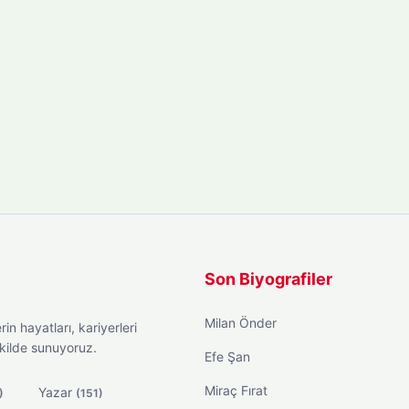
Son Biyografiler
Milan Önder
in hayatları, kariyerleri
ekilde sunuyoruz.
Efe Şan
Miraç Fırat
Yazar
)
(151)