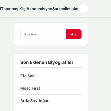
i
Tanınmış Kişi
Akademisyen
Şarkıcı
İletişim
🌙
Arama
Ara
yapın:
Son Eklenen Biyografiler
Efe Şan
Miraç Fırat
Arda Soydoğan