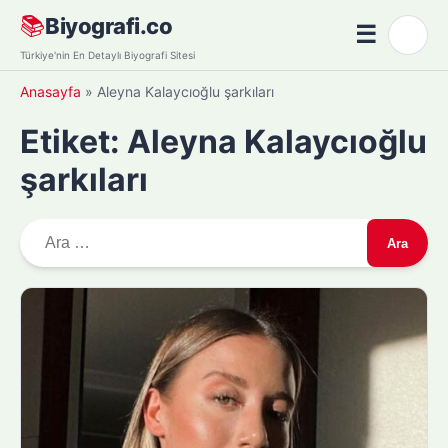
Skip
📚
Biyografi.co
☰
🌙
to
Menü
Türkiye'nin En Detaylı Biyografi Sitesi
content
Anasayfa
»
Aleyna Kalaycıoğlu şarkıları
Etiket:
Aleyna Kalaycıoğlu
şarkıları
A
r
a
m
a
: