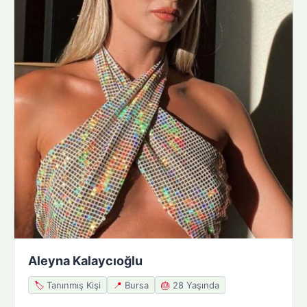
Aleyna Kalaycıoğlu
🏷️
Tanınmış Kişi
📍
Bursa
🎂
28 Yaşında