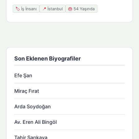
🏷️
İş İnsanı
📍
İstanbul
🎂
54 Yaşında
Son Eklenen Biyografiler
Efe Şan
Miraç Fırat
Arda Soydoğan
Av. Eren Ali Bingöl
Tahir Sarıkaya