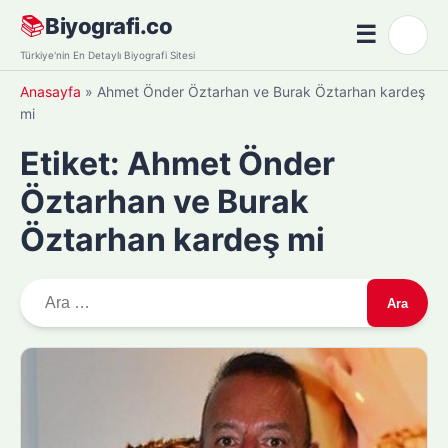
Skip
📚
Biyografi.co
☰
🌙
to
Menü
Türkiye'nin En Detaylı Biyografi Sitesi
content
Anasayfa
»
Ahmet Önder Öztarhan ve Burak Öztarhan kardeş
mi
Etiket:
Ahmet Önder
Öztarhan ve Burak
Öztarhan kardeş mi
A
r
a
m
a
: