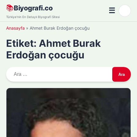
Skip
📚
Biyografi.co
☰
🌙
to
Menü
Türkiye'nin En Detaylı Biyografi Sitesi
content
Anasayfa
»
Ahmet Burak Erdoğan çocuğu
Etiket:
Ahmet Burak
Erdoğan çocuğu
A
r
a
m
a
: