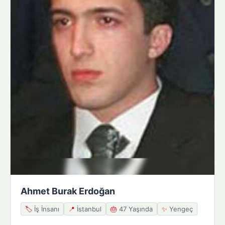
Ahmet Burak Erdoğan
🏷️
İş İnsanı
📍
İstanbul
🎂
47 Yaşında
✨
Yengeç