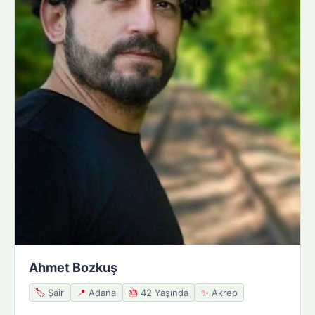
Ahmet Bozkuş
🏷️
Şair
📍
Adana
🎂
42 Yaşında
✨
Akrep