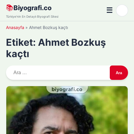
Skip
📚
Biyografi.co
☰
🌙
to
Menü
Türkiye'nin En Detaylı Biyografi Sitesi
content
Anasayfa
»
Ahmet Bozkuş kaçtı
Etiket:
Ahmet Bozkuş
kaçtı
A
r
a
m
a
: