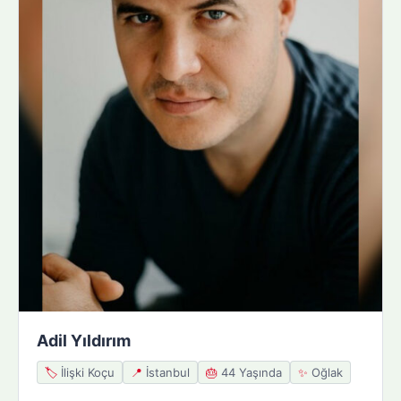
Adil Yıldırım
🏷️
İlişki Koçu
📍
İstanbul
🎂
44 Yaşında
✨
Oğlak