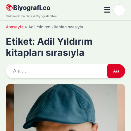
Skip
📚
Biyografi.co
☰
🌙
to
Menü
Türkiye'nin En Detaylı Biyografi Sitesi
content
Anasayfa
»
Adil Yıldırım kitapları sırasıyla
Etiket:
Adil Yıldırım
kitapları sırasıyla
A
r
a
m
a
: